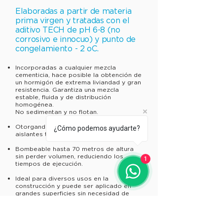
Elaboradas a partir de materia
prima virgen y tratadas con el
aditivo TECH de pH 6-8 (no
corrosivo e innocuo) y punto de
congelamiento - 2 oC.
Incorporadas a cualquier mezcla
cementicia, hace posible la obtención de
un hormigón de extrema liviandad y gran
resistencia. Garantiza una mezcla
estable, fluida y de distribución
homogénea.
No sedimentan y no flotan.
Otorgando excelentes propiedades
¿Cómo podemos ayudarte?
aislantes térmicas y acústicas.
Bombeable hasta 70 metros de altura
sin perder volumen, reduciendo los
1
tiempos de ejecución.
Ideal para diversos usos en la
construcción y puede ser aplicado en
grandes superficies sin necesidad de
realizar juntas de dilatación intermedias.
Adaptable a todo tipo de maquinas