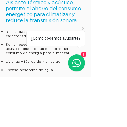
Aislante térmico y acústico,
permite el ahorro del consumo
energético para climatizar y
reduce la transmisión sonora.
Realizadas a pedido y bajo las
características técnicas.​
¿Cómo podemos ayudarte?
Son un excelente aislante térmico y
acústico, que facilitan el ahorro del
consumo de energía para climatizar.
1
Livianas y fáciles de manipular.
Escasa absorción de agua.
Reducen tensiones y dilataciones térmicas
en techos, paredes y pisos.
Descargar Ficha Técnica
Enpolex S.R.L. Expandimos Soluciones.